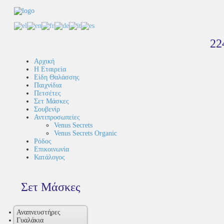
22
Αρχική
Η Εταιρεία
Είδη Θαλάσσης
Παιχνίδια
Πετσέτες
Σετ Μάσκες
Σουβενίρ
Αντιπροσωπείες
Venus Secrets
Venus Secrets Organic
Ρόδος
Επικοινωνία
Κατάλογος
Σετ Μάσκες
Αναπνευστήρες
Γυαλάκια