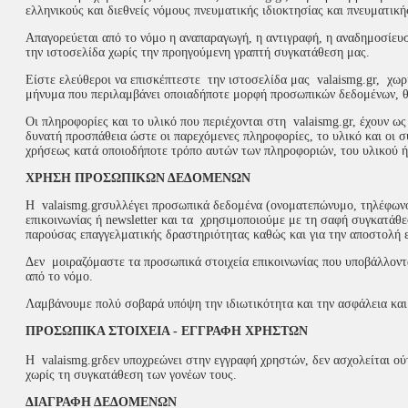
ελληνικούς και διεθνείς νόμους πνευματικής ιδιοκτησίας και πνευματική
Απαγορεύεται από το νόμο η αναπαραγωγή, η αντιγραφή, η αναδημοσίευ
την ιστοσελίδα χωρίς την προηγούμενη γραπτή συγκατάθεση μας.
Είστε ελεύθεροι να επισκέπτεστε την ιστοσελίδα μας valaismg.gr, χωρ
μήνυμα που περιλαμβάνει οποιαδήποτε μορφή προσωπικών δεδομένων, θα
Οι πληροφορίες και το υλικό που περιέχονται στη valaismg.gr, έχουν ω
δυνατή προσπάθεια ώστε οι παρεχόμενες πληροφορίες, το υλικό και οι σύ
χρήσεως κατά οποιοδήποτε τρόπο αυτών των πληροφοριών, του υλικού ή
ΧΡΗΣΗ ΠΡΟΣΩΠΙΚΩΝ ΔΕΔΟΜΕΝΩΝ
Η valaismg.grσυλλέγει προσωπικά δεδομένα (ονοματεπώνυμο, τηλέφωνο
επικοινωνίας ή newsletter και τα χρησιμοποιούμε με τη σαφή συγκατάθε
παρούσας επαγγελματικής δραστηριότητας καθώς και για την αποστολή ε
Δεν μοιραζόμαστε τα προσωπικά στοιχεία επικοινωνίας που υποβάλλονται
από το νόμο.
Λαμβάνουμε πολύ σοβαρά υπόψη την ιδιωτικότητα και την ασφάλεια και
ΠΡΟΣΩΠΙΚΑ ΣΤΟΙΧΕΙΑ - ΕΓΓΡΑΦΗ ΧΡΗΣΤΩΝ
Η valaismg.grδεν υποχρεώνει στην εγγραφή χρηστών, δεν ασχολείται ού
χωρίς τη συγκατάθεση των γονέων τους.
ΔΙΑΓΡΑΦΗ ΔΕΔΟΜΕΝΩΝ