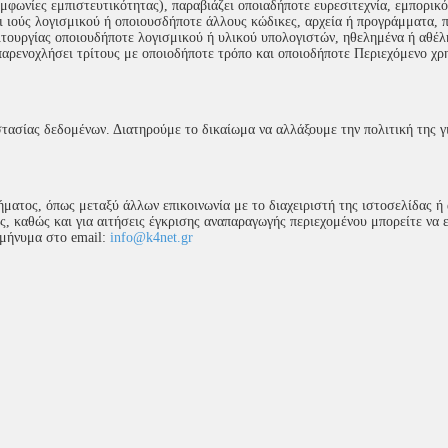
φωνίες εμπιστευτικότητας), παραβιάζει οποιαδήποτε ευρεσιτεχνία, εμπορικό
ι ιούς λογισμικού ή οποιουσδήποτε άλλους κώδικες, αρχεία ή προγράμματα, 
ιτουργίας οποιουδήποτε λογισμικού ή υλικού υπολογιστών, ηθελημένα ή αθέλ
 παρενοχλήσει τρίτους με οποιοδήποτε τρόπο και οποιοδήποτε Περιεχόμενο χρ
στασίας δεδομένων. Διατηρούμε το δικαίωμα να αλλάξουμε την πολιτική της 
ήματος, όπως μεταξύ άλλων επικοινωνία με το διαχειριστή της ιστοσελίδας ή
, καθώς και για αιτήσεις έγκρισης αναπαραγωγής περιεχομένου μπορείτε να ε
 μήνυμα στο email:
info@k4net.gr