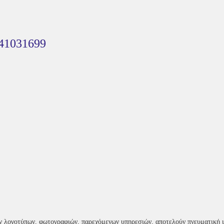
41031699
ν λογοτύπων, φωτογραφιών, παρεχόμενων υπηρεσιών, αποτελούν πνευματική ιδ