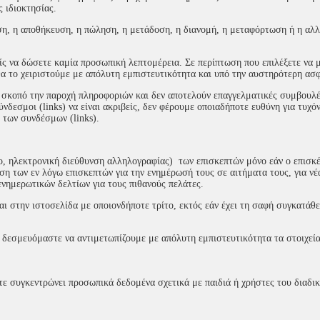
ς ιδιοκτησίας.
ση, η αποθήκευση, η πώληση, η μετάδοση, η διανομή, η μεταφόρτωση ή η αλ
ίς να δώσετε καμία προσωπική λεπτομέρεια. Σε περίπτωση που επιλέξετε να μ
 το χειριστούμε με απόλυτη εμπιστευτικότητα και υπό την αυστηρότερη ασφ
ς σκοπό την παροχή πληροφοριών και δεν αποτελούν επαγγελματικές συμβουλέ
νδεσμοι (links) να είναι ακριβείς, δεν φέρουμε οποιαδήποτε ευθύνη για τυχό
 των συνδέσμων (links).
, ηλεκτρονική διεύθυνση αλληλογραφίας) των επισκεπτών μόνο εάν ο επισκ
ση των εν λόγω επισκεπτών για την ενημέρωσή τους σε αιτήματα τους, για νέ
νημερωτικών δελτίων για τους πιθανούς πελάτες.
 στην ιστοσελίδα με οποιονδήποτε τρίτο, εκτός εάν έχει τη σαφή συγκατάθε
 δεσμευόμαστε να αντιμετωπίζουμε με απόλυτη εμπιστευτικότητα τα στοιχεί
τε συγκεντρώνει προσωπικά δεδομένα σχετικά με παιδιά ή χρήστες του διαδικ