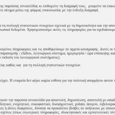
ης παρούσας ιστοσελίδας κι επιθυμείτε τη διαγραφή τους, μπορείτε να επικ
τε αίτημα μέσω της φόρμας επικοινωνίας με την ένδειξη διαγραφή
για τη συλλογή στατιστικών στοιχείων σχετικά με τη δημοτικότητα και την απ
οσωπικά δεδομένα. Χρησιμοποιούμε αυτές τις πληροφορίες για να σχεδιάσουμ
ρισμένες πληροφορίες και τις αποθηκεύουμε σε αρχεία καταγραφής. Αυτές οι 
 παραπομπής / εξόδου, λειτουργικό σύστημα, ημερομηνία / ώρα επίσκεψης και
ν έκδοση του λειτουργικού συστήματος).
είας καθώς και για τη συλλογή στατιστικών στοιχείων.
λέγχει. Η εταιρεία δεν φέρει καμία ευθύνη για την πολιτική απορρήτου αυτών
ποιούν την παρούσα ιστοσελίδα για αποστολή, δημοσίευση, αποστολή με emai
βλητικό, ενοχλητικό, συκοφαντικό, δυσφημιστικό, χυδαίο, άσεμνο, λιβελογρα
κές ή άλλες διακρίσεις, δύναται να προκαλέσει βλάβες σε ανήλικους με οποιο
 σχέσεις (όπως εσωτερικές πληροφορίες, ιδιοκτησιακές και εμπιστευτικές π