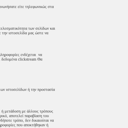
οινωνήσατε είτε τηλεφωνικώς στα
οτελεσματικότητα των σελίδων και
ε την ιστοσελίδα μας ώστε να
πληροφορίες ενδέχεται να
 δεδομένα clickstream Θα
 των ιστοσελίδων ή την προστασία
l ή μετάδοση με άλλους τρόπους
φικό, αποτελεί παραβίαση του
νδήποτε τρόπο, δεν δικαιούται να
ληροφορίες που αποκτήθηκαν ή