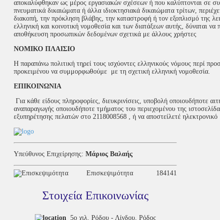
αποκαλύφθηκαν ως μέρος εργασιακών σχέσεων ή που καλύπτονται σε συμ
πνευματικά δικαιώματα ή άλλα ιδιοκτησιακά δικαιώματα τρίτων, περιέχε
διακοπή, την πρόκληση βλάβης, την καταστροφή ή τον εξοπλισμό της λε
ελληνική και κοινοτική νομοθεσία και των διατάξεων αυτής, δύναται να
αποθήκευση προσωπικών δεδομένων σχετικά με άλλους χρήστες
ΝΟΜΙΚΟ ΠΛΑΙΣΙΟ
Η παραπάνω πολιτική τηρεί τους ισχύοντες ελληνικούς νόμους περί προ
προκειμένου να συμμορφωθούμε με τη σχετική ελληνική νομοθεσία.
ΕΠΙΚΟΙΝΩΝΙΑ
Για κάθε είδους πληροφορίες, διευκρινίσεις, υποβολή οποιουδήποτε αιτ
αναπαραγωγής οποιουδήποτε τμήματος του περιεχομένου της ιστοσελίδας
εξυπηρέτησης πελατών στο 2118008568 , ή να αποστείλετέ ηλεκτρονικό
Υπεύθυνος Επιχείρησης:
Μάριος Βαλαής
Επισκεψιμότητα
184141
Στοιχεία Επικοινωνίας
5ο χιλ. Ρόδου - Λίνδου, Ρόδος