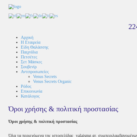
22
Αρχική
Η Εταιρεία
Είδη Θαλάσσης
Παιχνίδια
Πετσέτες
Σετ Μάσκες
Σουβενίρ
Αντιπροσωπείες
Venus Secrets
Venus Secrets Organic
Ρόδος
Επικοινωνία
Κατάλογος
Όροι χρήσης & πολιτική προστασίας
Όροι χρήσης & πολιτική προστασίας
Όλα τα περιεχόμενα της ιστοσελίδας valaismg.gr, συμπεριλαμβανομένω