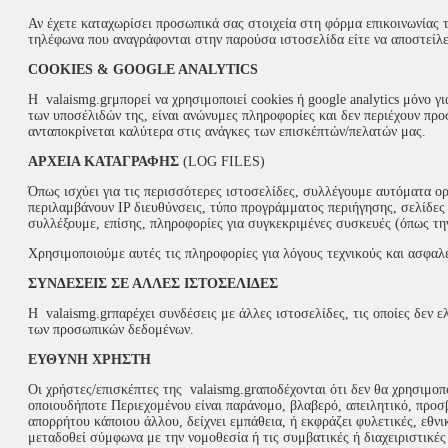
Αν έχετε καταχωρίσει προσωπικά σας στοιχεία στη φόρμα επικοινωνίας τ
τηλέφωνα που αναγράφονται στην παρούσα ιστοσελίδα είτε να αποστείλε
COOKIES & GOOGLE ANALYTICS
Η valaismg.grμπορεί να χρησιμοποιεί cookies ή google analytics μόνο 
των υποσέλιδών της, είναι ανώνυμες πληροφορίες και δεν περιέχουν πρ
ανταποκρίνεται καλύτερα στις ανάγκες των επισκέπτών/πελατών μας.
ΑΡΧΕΙΑ ΚΑΤΑΓΡΑΦΗΣ
(LOG FILES)
Όπως ισχύει για τις περισσότερες ιστοσελίδες, συλλέγουμε αυτόματα ο
περιλαμβάνουν IP διευθύνσεις, τύπο προγράμματος περιήγησης, σελίδες
συλλέξουμε, επίσης, πληροφορίες για συγκεκριμένες συσκευές (όπως τη
Χρησιμοποιούμε αυτές τις πληροφορίες για λόγους τεχνικούς και ασφαλ
ΣΥΝΔΕΣΕΙΣ ΣΕ ΑΛΛΕΣ ΙΣΤΟΣΕΛΙΔΕΣ
Η valaismg.grπαρέχει συνδέσεις με άλλες ιστοσελίδες, τις οποίες δεν ε
των προσωπικών δεδομένων.
ΕΥΘΥΝΗ ΧΡΗΣΤΗ
Οι χρήστες/επισκέπτες της valaismg.grαποδέχονται ότι δεν θα χρησιμο
οποιουδήποτε Περιεχομένου είναι παράνομο, βλαβερό, απειλητικό, προσ
απορρήτου κάποιου άλλου, δείχνει εμπάθεια, ή εκφράζει φυλετικές, εθνι
μεταδοθεί σύμφωνα με την νομοθεσία ή τις συμβατικές ή διαχειριστικές